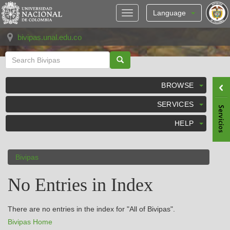
Skip
navigation
Language
bivipas.unal.edu.co
BROWSE
SERVICES
HELP
Bivipas
No Entries in Index
There are no entries in the index for "All of Bivipas".
Bivipas Home