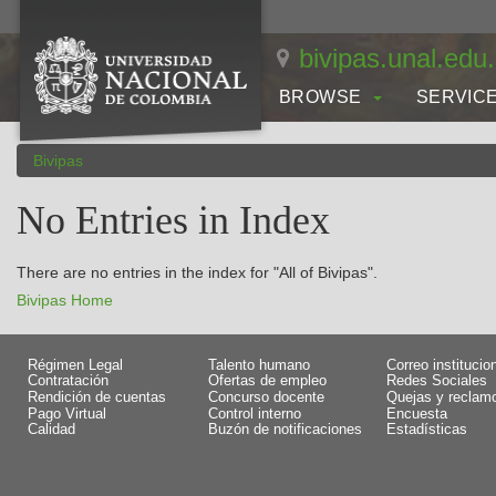
Skip
navigation
bivipas.unal.edu
BROWSE
SERVIC
Bivipas
No Entries in Index
There are no entries in the index for "All of Bivipas".
Bivipas Home
Régimen Legal
Talento humano
Correo institucio
Contratación
Ofertas de empleo
Redes Sociales
Rendición de cuentas
Concurso docente
Quejas y reclam
Pago Virtual
Control interno
Encuesta
Calidad
Buzón de notificaciones
Estadísticas