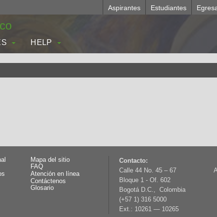
Aspirantes
Estudiantes
Egres
.co
ES
HELP
nal
Mapa del sitio
Contacto:
FAQ
Calle 44 No. 45 – 67
A
os
Atención en línea
Bloque 1 - Of. 602
Contáctenos
Glosario
Bogotá D.C., Colombia
(+57 1) 316 5000
Ext.: 10261 — 10265