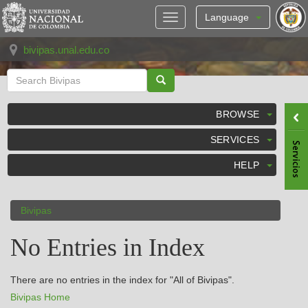
Skip
navigation
Language
bivipas.unal.edu.co
BROWSE
SERVICES
HELP
Bivipas
No Entries in Index
There are no entries in the index for "All of Bivipas".
Bivipas Home