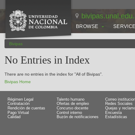
Skip
navigation
bivipas.unal.edu
BROWSE
SERVIC
Bivipas
No Entries in Index
There are no entries in the index for "All of Bivipas".
Bivipas Home
Régimen Legal
Talento humano
Correo institucio
Contratación
Ofertas de empleo
Redes Sociales
Rendición de cuentas
Concurso docente
Quejas y reclam
Pago Virtual
Control interno
Encuesta
Calidad
Buzón de notificaciones
Estadísticas