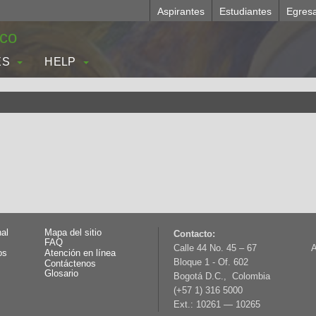
Aspirantes
Estudiantes
Egres
.co
ES
HELP
nal
Mapa del sitio
Contacto:
FAQ
Calle 44 No. 45 – 67
A
os
Atención en línea
Bloque 1 - Of. 602
Contáctenos
Glosario
Bogotá D.C., Colombia
(+57 1) 316 5000
Ext.: 10261 — 10265