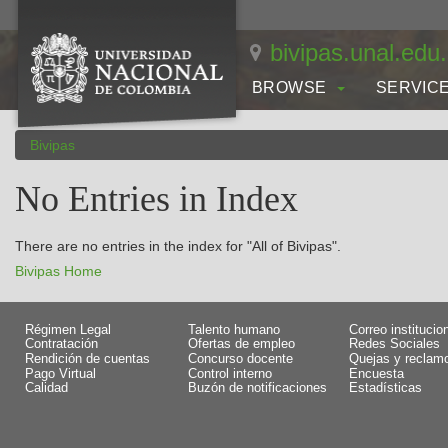
Skip
navigation
bivipas.unal.edu
BROWSE
SERVIC
Bivipas
No Entries in Index
There are no entries in the index for "All of Bivipas".
Bivipas Home
Régimen Legal
Talento humano
Correo institucio
Contratación
Ofertas de empleo
Redes Sociales
Rendición de cuentas
Concurso docente
Quejas y reclam
Pago Virtual
Control interno
Encuesta
Calidad
Buzón de notificaciones
Estadísticas