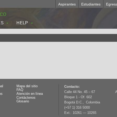
Aspirantes
Estudiantes
Egres
.co
ES
HELP
nal
Mapa del sitio
Contacto:
FAQ
Calle 44 No. 45 – 67
A
os
Atención en línea
Bloque 1 - Of. 602
Contáctenos
Glosario
Bogotá D.C., Colombia
(+57 1) 316 5000
Ext.: 10261 — 10265