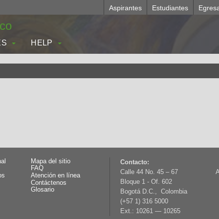
Aspirantes
Estudiantes
Egres
.co
ES
HELP
nal
Mapa del sitio
Contacto:
FAQ
Calle 44 No. 45 – 67
A
os
Atención en línea
Bloque 1 - Of. 602
Contáctenos
Glosario
Bogotá D.C., Colombia
(+57 1) 316 5000
Ext.: 10261 — 10265