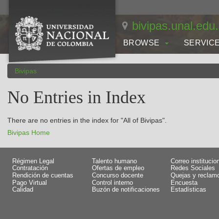
Skip
navigation
bivipas.unal.edu
BROWSE
SERVIC
Bivipas
No Entries in Index
There are no entries in the index for "All of Bivipas".
Bivipas Home
Régimen Legal
Talento humano
Correo institucio
Contratación
Ofertas de empleo
Redes Sociales
Rendición de cuentas
Concurso docente
Quejas y reclam
Pago Virtual
Control interno
Encuesta
Calidad
Buzón de notificaciones
Estadísticas