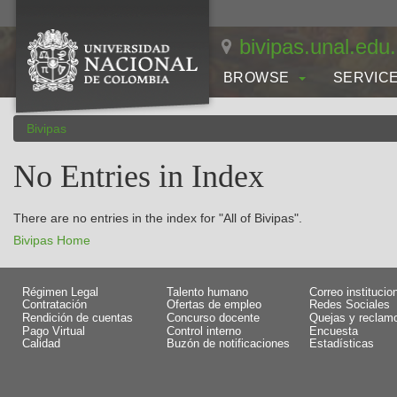
Skip
navigation
bivipas.unal.edu
BROWSE
SERVIC
Bivipas
No Entries in Index
There are no entries in the index for "All of Bivipas".
Bivipas Home
Régimen Legal
Talento humano
Correo institucio
Contratación
Ofertas de empleo
Redes Sociales
Rendición de cuentas
Concurso docente
Quejas y reclam
Pago Virtual
Control interno
Encuesta
Calidad
Buzón de notificaciones
Estadísticas