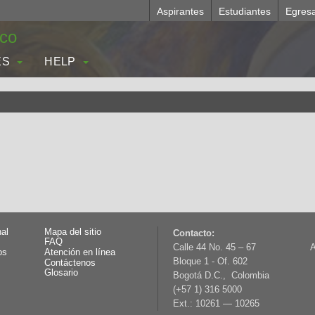
Aspirantes
Estudiantes
Egres
.co
ES
HELP
nal
Mapa del sitio
Contacto:
FAQ
Calle 44 No. 45 – 67
A
os
Atención en línea
Bloque 1 - Of. 602
Contáctenos
Glosario
Bogotá D.C., Colombia
(+57 1) 316 5000
Ext.: 10261 — 10265