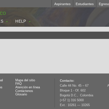
Aspirantes
Estudiantes
Egres
.co
ES
HELP
nal
Mapa del sitio
Contacto:
FAQ
Calle 44 No. 45 – 67
A
os
Atención en línea
Bloque 1 - Of. 602
Contáctenos
Glosario
Bogotá D.C., Colombia
(+57 1) 316 5000
Ext.: 10261 — 10265