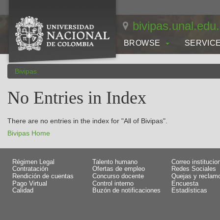
Skip
navigation
bivipas.unal.edu
BROWSE
SERVIC
Bivipas
No Entries in Index
There are no entries in the index for "All of Bivipas".
Bivipas Home
Régimen Legal
Talento humano
Correo institucio
Contratación
Ofertas de empleo
Redes Sociales
Rendición de cuentas
Concurso docente
Quejas y reclam
Pago Virtual
Control interno
Encuesta
Calidad
Buzón de notificaciones
Estadísticas