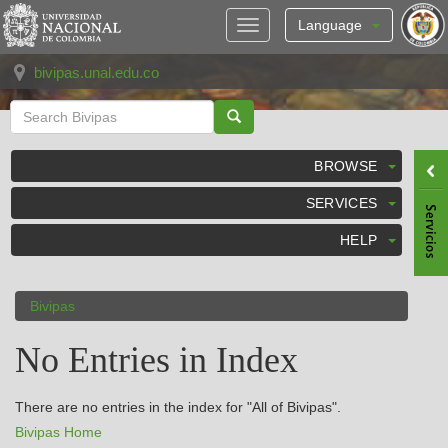
Skip
navigation
Language
bivipas.unal.edu.co
BROWSE
SERVICES
HELP
Bivipas
No Entries in Index
There are no entries in the index for "All of Bivipas".
Bivipas Home