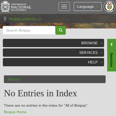
Skip
navigation
Language
bivipas.unal.edu.co
BROWSE
SERVICES
HELP
Bivipas
No Entries in Index
There are no entries in the index for "All of Bivipas".
Bivipas Home