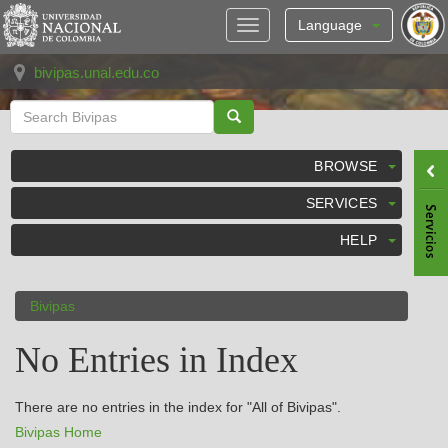
Skip
navigation
Language
bivipas.unal.edu.co
BROWSE
SERVICES
HELP
Bivipas
No Entries in Index
There are no entries in the index for "All of Bivipas".
Bivipas Home