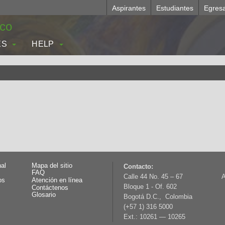
Aspirantes
Estudiantes
Egres
.co
ES
HELP
nal
Mapa del sitio
Contacto:
FAQ
Calle 44 No. 45 – 67
A
os
Atención en línea
Bloque 1 - Of. 602
Contáctenos
Glosario
Bogotá D.C., Colombia
(+57 1) 316 5000
Ext.: 10261 — 10265