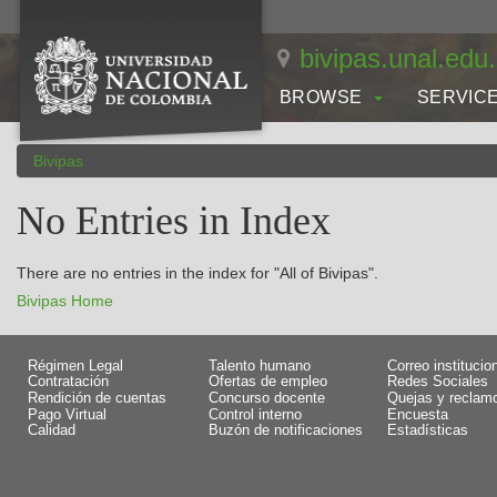
Skip
navigation
bivipas.unal.edu
BROWSE
SERVIC
Bivipas
No Entries in Index
There are no entries in the index for "All of Bivipas".
Bivipas Home
Régimen Legal
Talento humano
Correo institucio
Contratación
Ofertas de empleo
Redes Sociales
Rendición de cuentas
Concurso docente
Quejas y reclam
Pago Virtual
Control interno
Encuesta
Calidad
Buzón de notificaciones
Estadísticas