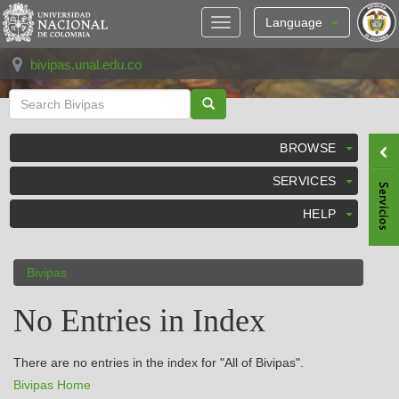
Skip
navigation
Language
bivipas.unal.edu.co
BROWSE
SERVICES
HELP
Bivipas
No Entries in Index
There are no entries in the index for "All of Bivipas".
Bivipas Home