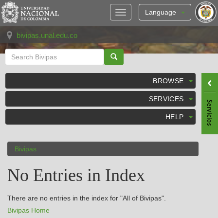
Skip
navigation
Language
bivipas.unal.edu.co
BROWSE
SERVICES
HELP
Bivipas
No Entries in Index
There are no entries in the index for "All of Bivipas".
Bivipas Home