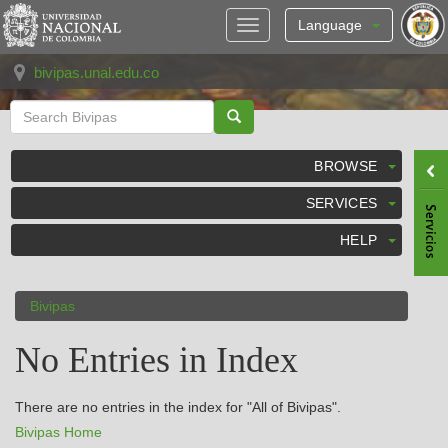
Skip
navigation
Language
bivipas.unal.edu.co
BROWSE
SERVICES
HELP
Bivipas
No Entries in Index
There are no entries in the index for "All of Bivipas".
Bivipas Home