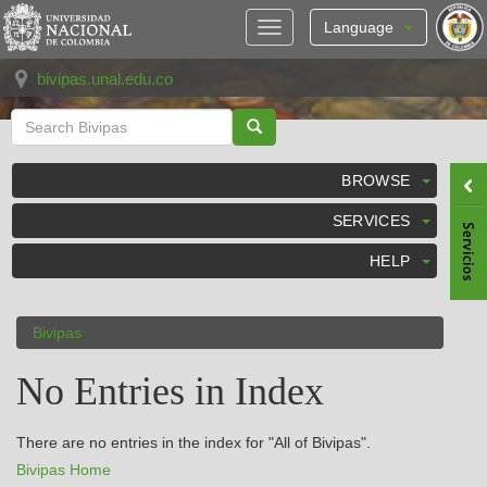
Skip
navigation
Language
bivipas.unal.edu.co
BROWSE
SERVICES
HELP
Bivipas
No Entries in Index
There are no entries in the index for "All of Bivipas".
Bivipas Home