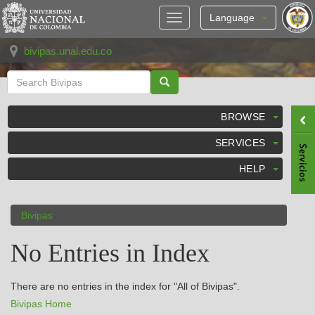
Skip
navigation
Language
bivipas.unal.edu.co
BROWSE
SERVICES
HELP
Bivipas
No Entries in Index
There are no entries in the index for "All of Bivipas".
Bivipas Home