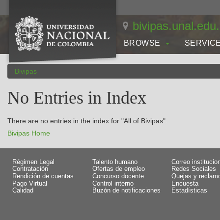
Skip
navigation
bivipas.unal.edu
BROWSE
SERVIC
Bivipas
No Entries in Index
There are no entries in the index for "All of Bivipas".
Bivipas Home
Régimen Legal
Talento humano
Correo institucio
Contratación
Ofertas de empleo
Redes Sociales
Rendición de cuentas
Concurso docente
Quejas y reclam
Pago Virtual
Control interno
Encuesta
Calidad
Buzón de notificaciones
Estadísticas