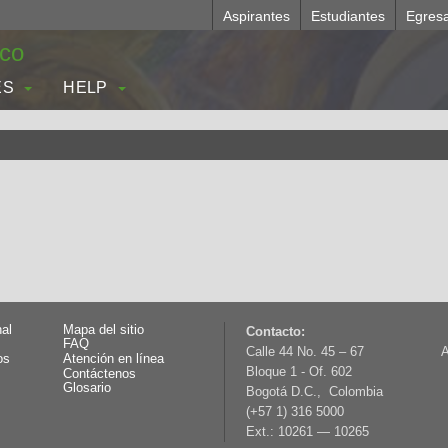
Aspirantes
Estudiantes
Egres
.co
ES
HELP
nal
Mapa del sitio
Contacto:
FAQ
Calle 44 No. 45 – 67
A
os
Atención en línea
Bloque 1 - Of. 602
Contáctenos
Glosario
Bogotá D.C., Colombia
(+57 1) 316 5000
Ext.: 10261 — 10265