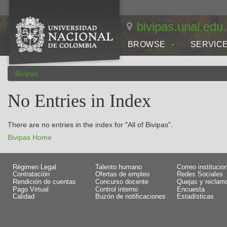
Skip
navigation
bivipas.unal.edu
BROWSE
SERVIC
Bivipas
No Entries in Index
There are no entries in the index for "All of Bivipas".
Bivipas Home
Régimen Legal
Talento humano
Correo institucio
Contratación
Ofertas de empleo
Redes Sociales
Rendición de cuentas
Concurso docente
Quejas y reclam
Pago Virtual
Control interno
Encuesta
Calidad
Buzón de notificaciones
Estadísticas