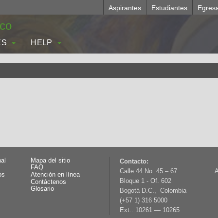
Aspirantes
Estudiantes
Egres
.co
ES
HELP
nal
Mapa del sitio
Contacto:
FAQ
Calle 44 No. 45 – 67
A
os
Atención en línea
Bloque 1 - Of. 602
Contáctenos
Glosario
Bogotá D.C., Colombia
(+57 1) 316 5000
Ext.: 10261 — 10265