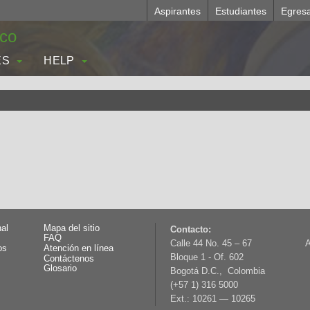
Aspirantes
Estudiantes
Egres
.co
ES
HELP
nal
Mapa del sitio
Contacto:
FAQ
Calle 44 No. 45 – 67
A
os
Atención en línea
Bloque 1 - Of. 602
Contáctenos
Glosario
Bogotá D.C., Colombia
(+57 1) 316 5000
Ext.: 10261 — 10265