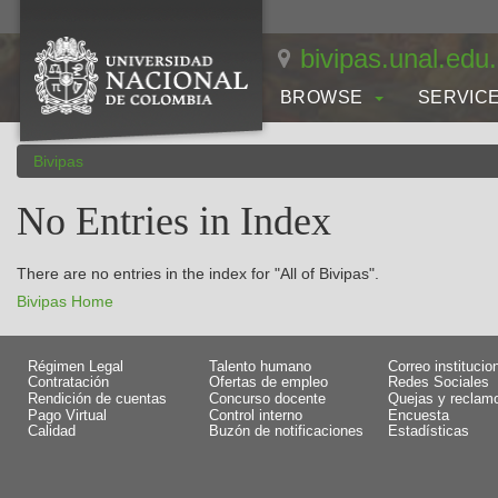
Skip
navigation
bivipas.unal.edu
BROWSE
SERVIC
Bivipas
No Entries in Index
There are no entries in the index for "All of Bivipas".
Bivipas Home
Régimen Legal
Talento humano
Correo institucio
Contratación
Ofertas de empleo
Redes Sociales
Rendición de cuentas
Concurso docente
Quejas y reclam
Pago Virtual
Control interno
Encuesta
Calidad
Buzón de notificaciones
Estadísticas