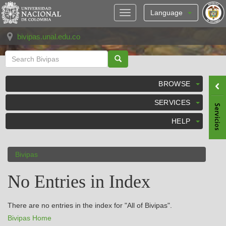
Skip
navigation
Language
bivipas.unal.edu.co
BROWSE
SERVICES
HELP
Bivipas
No Entries in Index
There are no entries in the index for "All of Bivipas".
Bivipas Home