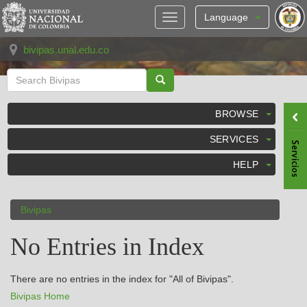
Skip
navigation
Language
bivipas.unal.edu.co
BROWSE
SERVICES
HELP
Bivipas
No Entries in Index
There are no entries in the index for "All of Bivipas".
Bivipas Home