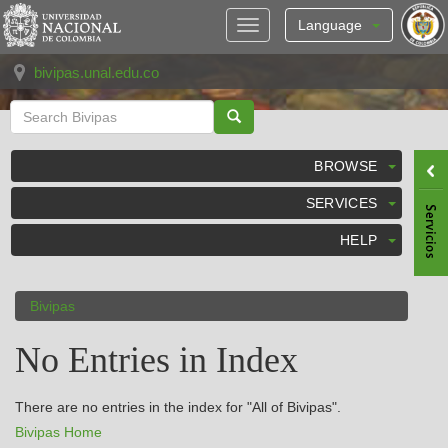
Skip
navigation
Language
bivipas.unal.edu.co
BROWSE
SERVICES
HELP
Bivipas
No Entries in Index
There are no entries in the index for "All of Bivipas".
Bivipas Home