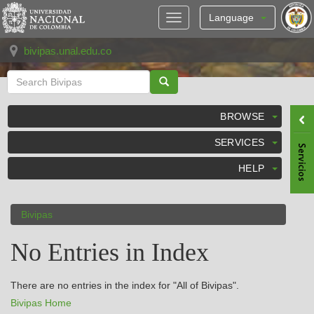
Skip
navigation
Language
bivipas.unal.edu.co
BROWSE
SERVICES
HELP
Bivipas
No Entries in Index
There are no entries in the index for "All of Bivipas".
Bivipas Home