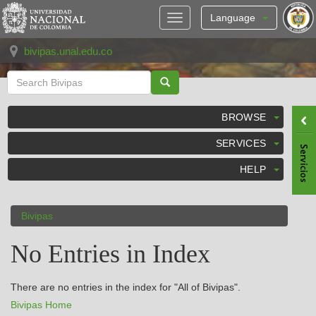
Skip
navigation
Language
bivipas.unal.edu.co
BROWSE
SERVICES
HELP
Bivipas
No Entries in Index
There are no entries in the index for "All of Bivipas".
Bivipas Home