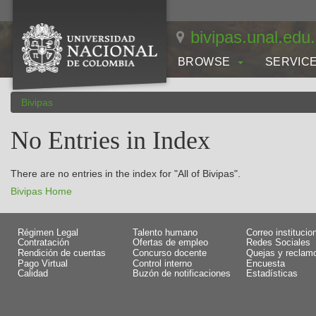
Skip
navigation
bivipas.unal.edu
BROWSE
SERVIC
Bivipas
No Entries in Index
There are no entries in the index for "All of Bivipas".
Bivipas Home
Régimen Legal
Talento humano
Correo institucio
Contratación
Ofertas de empleo
Redes Sociales
Rendición de cuentas
Concurso docente
Quejas y reclam
Pago Virtual
Control interno
Encuesta
Calidad
Buzón de notificaciones
Estadísticas