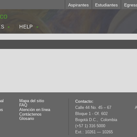
Aspirantes
Estudiantes
Egres
.co
ES
HELP
nal
Mapa del sitio
Contacto:
FAQ
Calle 44 No. 45 – 67
A
os
Atención en línea
Bloque 1 - Of. 602
Contáctenos
Glosario
Bogotá D.C., Colombia
(+57 1) 316 5000
Ext.: 10261 — 10265