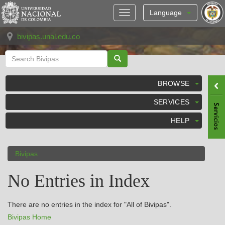
Skip
navigation
Language
bivipas.unal.edu.co
BROWSE
SERVICES
HELP
Bivipas
No Entries in Index
There are no entries in the index for "All of Bivipas".
Bivipas Home