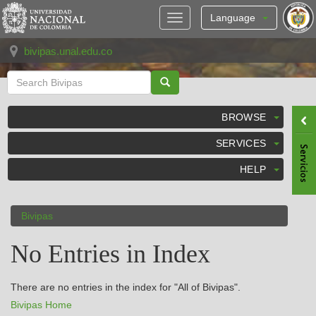
Skip
navigation
Language
bivipas.unal.edu.co
BROWSE
SERVICES
HELP
Bivipas
No Entries in Index
There are no entries in the index for "All of Bivipas".
Bivipas Home