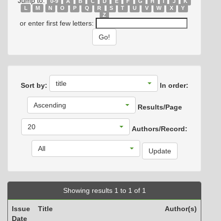
Jump to:
0-9
A
B
C
D
E
F
G
H
I
J
K
L
M
N
O
P
Q
R
S
T
U
V
W
X
Y
Z
or enter first few letters:
title
Sort by:
In order:
Ascending
Results/Page
20
Authors/Record:
All
Showing results 1 to 1 of 1
Issue
Title
Author(s)
Date