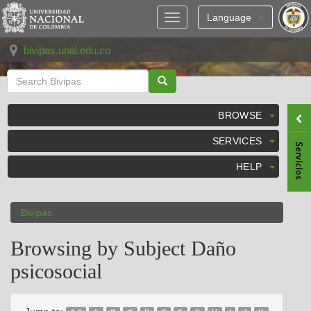
Skip
navigation
Language
bivipas.unal.edu.co
BROWSE
SERVICES
HELP
Bivipas
Browsing by Subject Daño
psicosocial