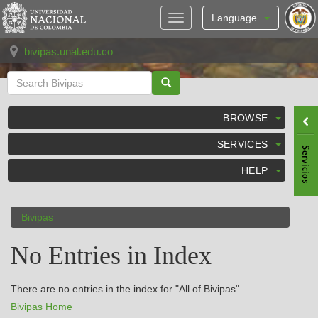
Skip
navigation
Language
bivipas.unal.edu.co
BROWSE
SERVICES
HELP
Bivipas
No Entries in Index
There are no entries in the index for "All of Bivipas".
Bivipas Home