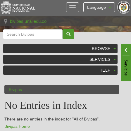
Skip
navigation
Language
bivipas.unal.edu.co
BROWSE
SERVICES
HELP
Bivipas
No Entries in Index
There are no entries in the index for "All of Bivipas".
Bivipas Home