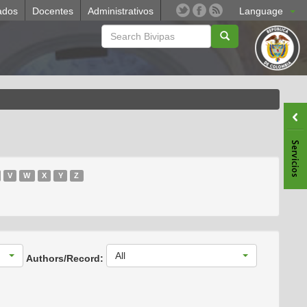
ados
Docentes
Administrativos
Language
V
W
X
Y
Z
All
Authors/Record: