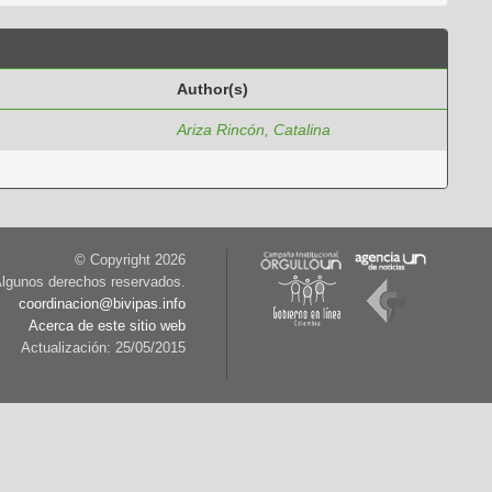
Author(s)
Ariza Rincón, Catalina
© Copyright
2026
lgunos derechos reservados.
coordinacion@bivipas.info
Acerca de este sitio web
Actualización: 25/05/2015