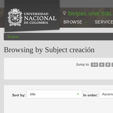
Skip
navigation
bivipas.unal.edu
BROWSE
SERVIC
Bivipas
Browsing by Subject creación
Jump to:
0-9
A
B
title
Ascen
Sort by:
In order: