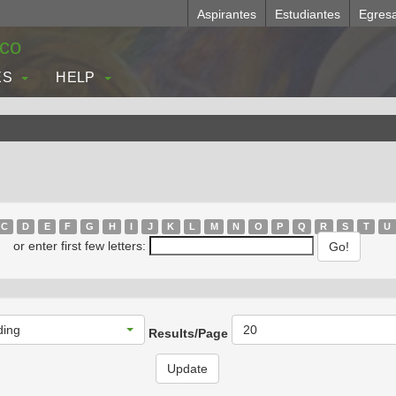
Aspirantes
Estudiantes
Egres
.co
ES
HELP
C
D
E
F
G
H
I
J
K
L
M
N
O
P
Q
R
S
T
U
or enter first few letters:
ding
20
Results/Page