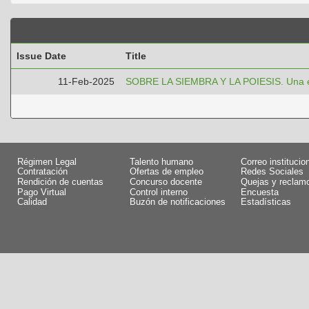
Issue Date
Title
11-Feb-2025
SOBRE LA SIEMBRA Y LA POIESIS. Una exp
Régimen Legal
Talento humano
Correo institucio
Contratación
Ofertas de empleo
Redes Sociales
Rendición de cuentas
Concurso docente
Quejas y reclam
Pago Virtual
Control interno
Encuesta
Calidad
Buzón de notificaciones
Estadísticas