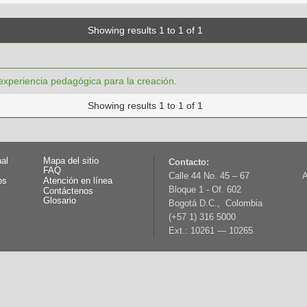
Showing results 1 to 1 of 1
eriencia pedagógica para la creación.
Showing results 1 to 1 of 1
nal
Mapa del sitio
Contacto:
FAQ
Calle 44 No. 45 – 67
A
os
Atención en línea
Bloque 1 - Of. 602
Contáctenos
Glosario
Bogotá D.C., Colombia
(+57 1) 316 5000
Ext.: 10261 — 10265