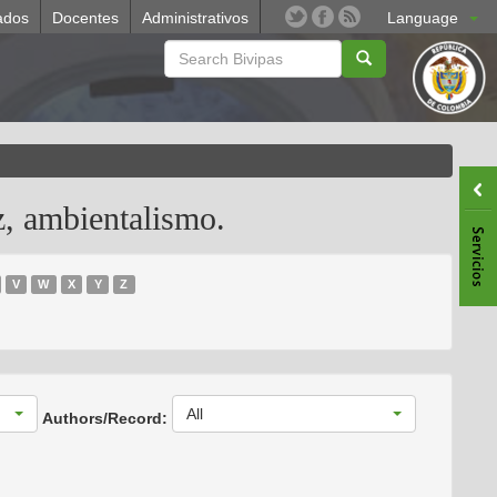
ados
Docentes
Administrativos
Language
z, ambientalismo.
V
W
X
Y
Z
All
Authors/Record: