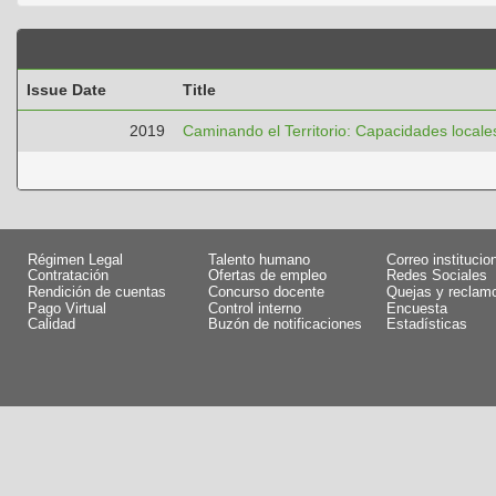
Issue Date
Title
2019
Caminando el Territorio: Capacidades locale
Régimen Legal
Talento humano
Correo institucio
Contratación
Ofertas de empleo
Redes Sociales
Rendición de cuentas
Concurso docente
Quejas y reclam
Pago Virtual
Control interno
Encuesta
Calidad
Buzón de notificaciones
Estadísticas