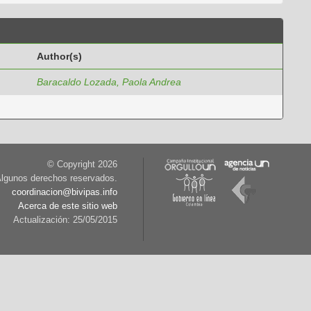
Author(s)
Baracaldo Lozada, Paola Andrea
© Copyright
2026
lgunos derechos reservados.
coordinacion@bivipas.info
Acerca de este sitio web
Actualización: 25/05/2015