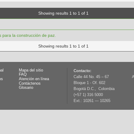
Showing results 1 to 1 of 1
s para la construcción de paz.
Showing results 1 to 1 of 1
nal
Mapa del sitio
Contacto:
FAQ
Calle 44 No. 45 – 67
A
os
Atención en línea
Bloque 1 - Of. 602
Contáctenos
Glosario
Bogotá D.C., Colombia
(+57 1) 316 5000
Ext.: 10261 — 10265