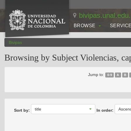
Skip
navigation
bivipas.unal.edu
BROWSE
SERVIC
Bivipas
Browsing by Subject Violencias, cap
Jump to:
0-9
A
B
title
Ascen
Sort by:
In order: