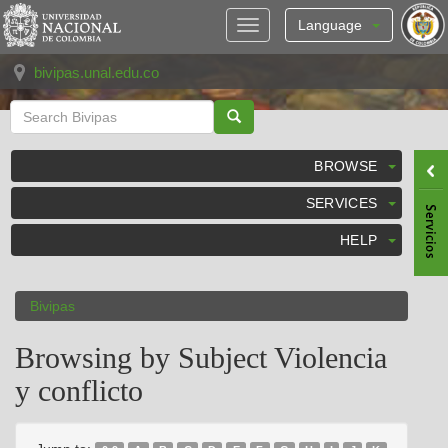
Skip
navigation
Language
bivipas.unal.edu.co
BROWSE
SERVICES
HELP
Bivipas
Browsing by Subject Violencia
y conflicto