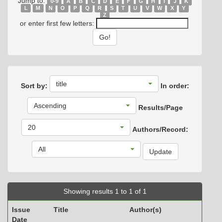
Jump to:
0-9
A
B
C
D
E
F
G
H
I
J
K
L
M
N
O
P
Q
R
S
T
U
V
W
X
Y
Z
or enter first few letters:
title
Sort by:
In order:
Ascending
Results/Page
20
Authors/Record:
All
Showing results 1 to 1 of 1
Issue
Title
Author(s)
Date