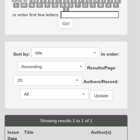
Jump to:
0-9
A
B
C
D
E
F
G
H
I
J
K
L
M
N
O
P
Q
R
S
T
U
V
W
X
Y
Z
or enter first few letters:
title
Sort by:
In order:
Ascending
Results/Page
20
Authors/Record:
All
Showing results 1 to 1 of 1
Issue
Title
Author(s)
Date