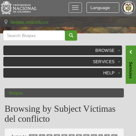
Skip
navigation
Language
bivipas.unal.edu.co
BROWSE
SERVICES
HELP
Bivipas
Browsing by Subject Víctimas
del conflicto