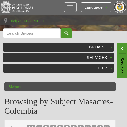
Skip
navigation
Language
bivipas.unal.edu.co
BROWSE
SERVICES
HELP
Bivipas
Browsing by Subject Masacres-
Colombia