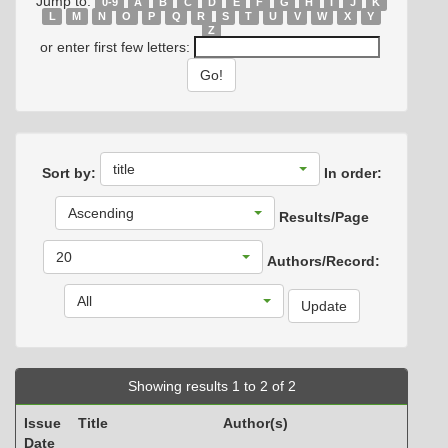
Jump to:
0-9
A
B
C
D
E
F
G
H
I
J
K
L
M
N
O
P
Q
R
S
T
U
V
W
X
Y
Z
or enter first few letters:
title
Sort by:
In order:
Ascending
Results/Page
20
Authors/Record:
All
Showing results 1 to 2 of 2
Issue
Title
Author(s)
Date