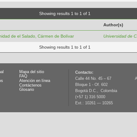
Showing results 1 to 1 of 1
Author(s)
nidad de el Salado, Cármen de Bolívar
Universidad de C
Showing results 1 to 1 of 1
nal
Mapa del sitio
Contacto:
FAQ
Calle 44 No. 45 – 67
A
os
Atención en línea
Bloque 1 - Of. 602
Contáctenos
Glosario
Bogotá D.C., Colombia
(+57 1) 316 5000
Ext.: 10261 — 10265