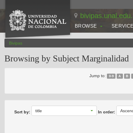
Skip
navigation
bivipas.unal.edu
BROWSE
SERVIC
Bivipas
Browsing by Subject Marginalidad
Jump to:
0-9
A
B
title
Ascen
Sort by:
In order: