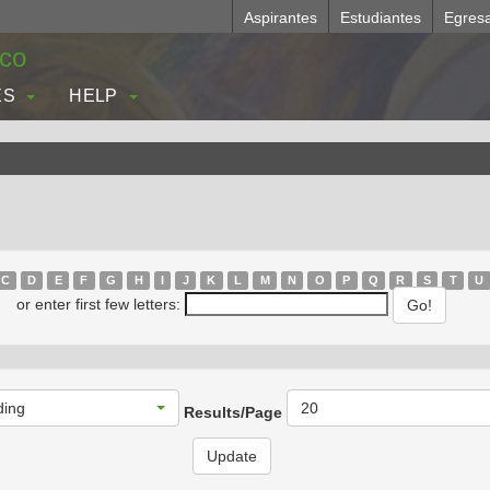
Aspirantes
Estudiantes
Egres
.co
ES
HELP
C
D
E
F
G
H
I
J
K
L
M
N
O
P
Q
R
S
T
U
or enter first few letters:
ding
20
Results/Page