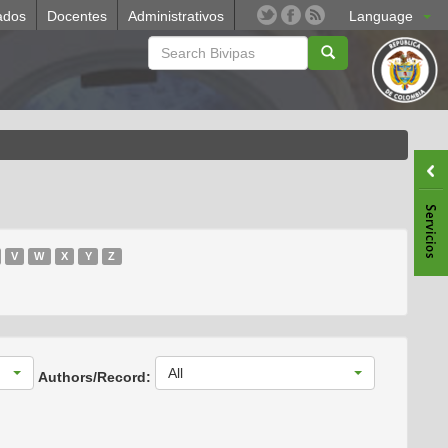
ados
Docentes
Administrativos
Language
V
W
X
Y
Z
All
Authors/Record: