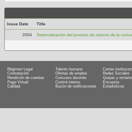
Issue Date
Title
2004
Sistematización del proceso de retorno de la comu
Régimen Legal
Talento humano
Correo institucio
Contratación
Ofertas de empleo
Redes Sociales
Rendición de cuentas
Concurso docente
Quejas y reclam
Pago Virtual
Control interno
Encuesta
Calidad
Buzón de notificaciones
Estadísticas