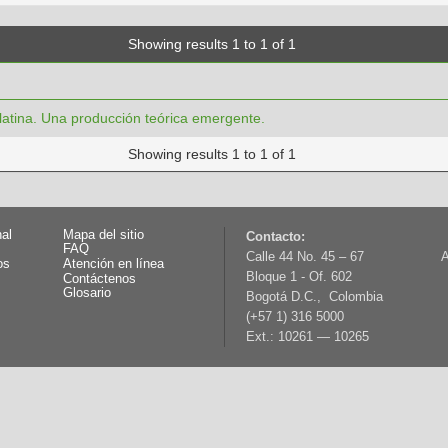
Showing results 1 to 1 of 1
latina. Una producción teórica emergente.
Showing results 1 to 1 of 1
nal
Mapa del sitio
Contacto:
FAQ
Calle 44 No. 45 – 67
A
os
Atención en línea
Bloque 1 - Of. 602
Contáctenos
Glosario
Bogotá D.C., Colombia
(+57 1) 316 5000
Ext.: 10261 — 10265