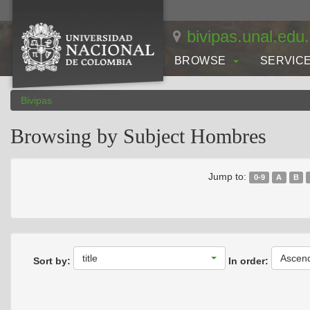
Skip
navigation
bivipas.unal.edu
BROWSE
SERVIC
Bivipas
Browsing by Subject Hombres
Jump to:
0-9
A
B
title
Ascen
Sort by:
In order: