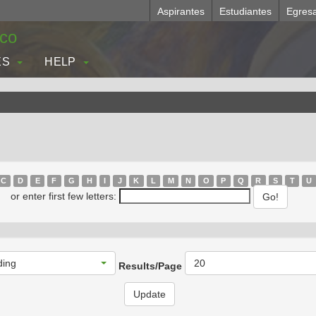
Aspirantes
Estudiantes
Egres
.co
ES
HELP
C
D
E
F
G
H
I
J
K
L
M
N
O
P
Q
R
S
T
U
or enter first few letters:
ding
20
Results/Page