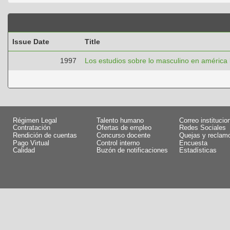
Issue Date
Title
1997
Los estudios sobre lo masculino en américa 
Régimen Legal
Talento humano
Correo institucio
Contratación
Ofertas de empleo
Redes Sociales
Rendición de cuentas
Concurso docente
Quejas y reclam
Pago Virtual
Control interno
Encuesta
Calidad
Buzón de notificaciones
Estadísticas