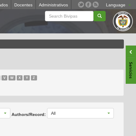
ados
Docentes
Administrativos
Language
V
W
X
Y
Z
All
Authors/Record: