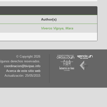
Author(s)
Viveros Vigoya, Mara
© Copyright
2026
lgunos derechos reservados.
coordinacion@bivipas.info
Acerca de este sitio web
Actualización: 25/05/2015