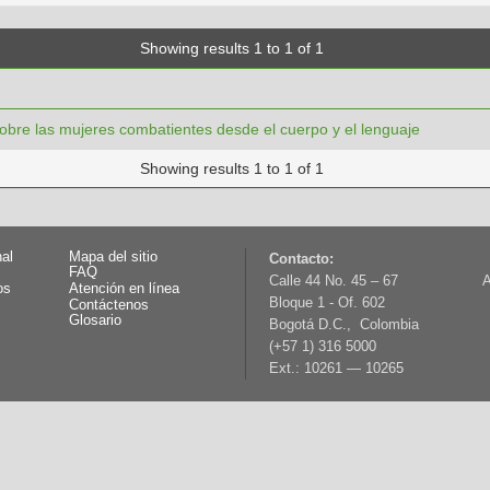
Showing results 1 to 1 of 1
sobre las mujeres combatientes desde el cuerpo y el lenguaje
Showing results 1 to 1 of 1
nal
Mapa del sitio
Contacto:
FAQ
Calle 44 No. 45 – 67
A
os
Atención en línea
Bloque 1 - Of. 602
Contáctenos
Glosario
Bogotá D.C., Colombia
(+57 1) 316 5000
Ext.: 10261 — 10265