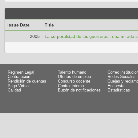
Issue Date
Title
2005
La corporalidad de las guerreras : una mirada 
Régimen Legal
Talento humano
Correo institucio
Contratación
Ofertas de empleo
Redes Sociales
Rendición de cuentas
Concurso docente
Quejas y reclam
Pago Virtual
Control interno
Encuesta
Calidad
Buzón de notificaciones
Estadísticas