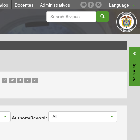
ados
Docentes
Administrativos
Language
V
W
X
Y
Z
All
Authors/Record: