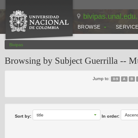
Skip
navigation
bivipas.unal.edu
BROWSE
SERVIC
Bivipas
Browsing by Subject Guerrilla -- M
Jump to:
0-9
A
B
title
Ascen
Sort by:
In order: