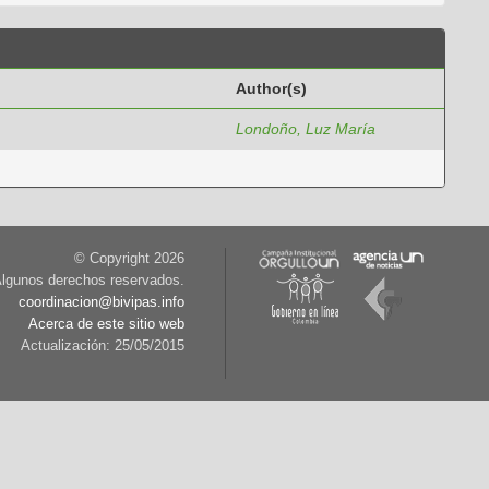
Author(s)
Londoño, Luz María
© Copyright
2026
lgunos derechos reservados.
coordinacion@bivipas.info
Acerca de este sitio web
Actualización: 25/05/2015