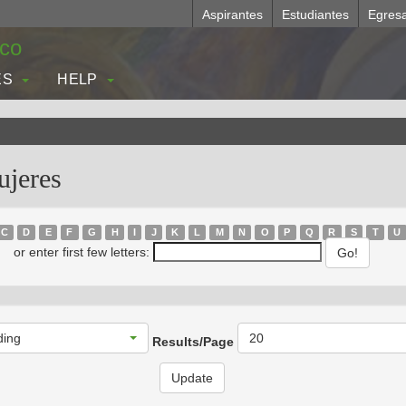
Aspirantes
Estudiantes
Egres
.co
ES
HELP
ujeres
C
D
E
F
G
H
I
J
K
L
M
N
O
P
Q
R
S
T
U
or enter first few letters:
ding
20
Results/Page