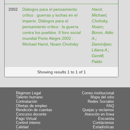
2002
Diálogos para el pensamiento
Harot,
crítico : guerras y luchas en el
Michael
;
imperio. Diálogos para el
Chohsky,
pensamiento crítico : la guerra
Noam
;
contra los pueblos. II foro social
Boron, Atilio
mundial Porto Alegre 2002 :
A.
;
Michael Harot, Noam Chohsky
Damirdjian,
Liliana A.
;
Gentill,
Pablo
Showing results 1 to 1 of 1
Régimen Legal
Correo institucional
Talento humano
Mapa del sitio
Contratación
Redes Sociales
Ofertas de empleo
FAQ
Rendición de cuentas
Quejas y reclamos
Concurso docente
Atención en línea
Pago Virtual
Encuesta
Control interno
Contáctenos
Calidad
Estadísticas