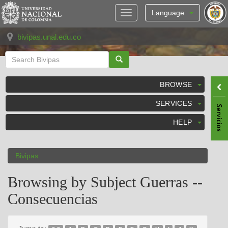
Skip
navigation
Language
bivipas.unal.edu.co
BROWSE
SERVICES
HELP
Bivipas
Browsing by Subject Guerras --
Consecuencias