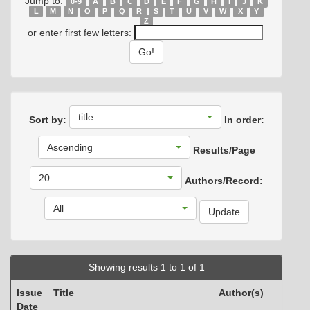
Jump to:
0-9
A
B
C
D
E
F
G
H
I
J
K
L
M
N
O
P
Q
R
S
T
U
V
W
X
Y
Z
or enter first few letters:
title
Sort by:
In order:
Ascending
Results/Page
20
Authors/Record:
All
Showing results 1 to 1 of 1
Issue
Title
Author(s)
Date