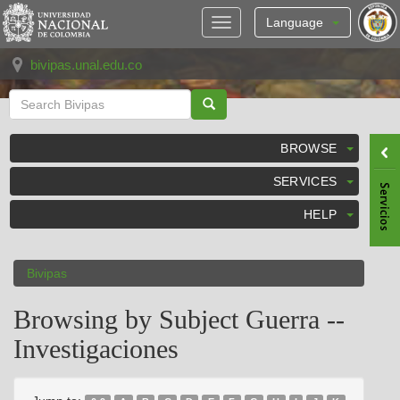
Skip
navigation
Language
bivipas.unal.edu.co
BROWSE
SERVICES
HELP
Bivipas
Browsing by Subject Guerra --
Investigaciones