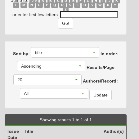
Jump to:
0-9
A
B
C
D
E
F
G
H
I
J
K
L
M
N
O
P
Q
R
S
T
U
V
W
X
Y
Z
or enter first few letters:
title
Sort by:
In order:
Ascending
Results/Page
20
Authors/Record:
All
Showing results 1 to 1 of 1
Issue
Title
Author(s)
Date