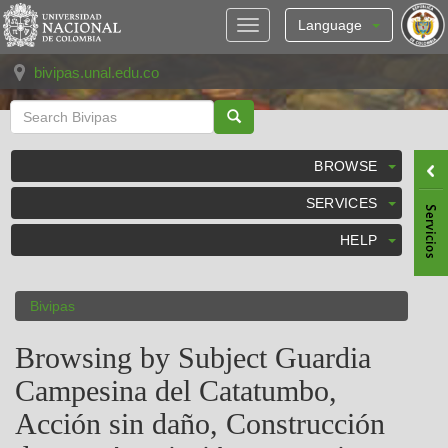
Skip
navigation
Language
bivipas.unal.edu.co
BROWSE
SERVICES
HELP
Bivipas
Browsing by Subject Guardia
Campesina del Catatumbo,
Acción sin daño, Construcción