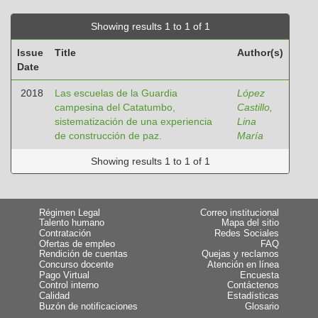
Showing results 1 to 1 of 1
Issue
Title
Author(s)
Date
2018
Las escuelas de la Guardia
López
campesina del Catatumbo,
Castillo,
sistematización de una experiencia
Lina
de construcción de paz.
María
Showing results 1 to 1 of 1
Régimen Legal
Correo institucional
Talento humano
Mapa del sitio
Contratación
Redes Sociales
Ofertas de empleo
FAQ
Rendición de cuentas
Quejas y reclamos
Concurso docente
Atención en línea
Pago Virtual
Encuesta
Control interno
Contáctenos
Calidad
Estadísticas
Buzón de notificaciones
Glosario