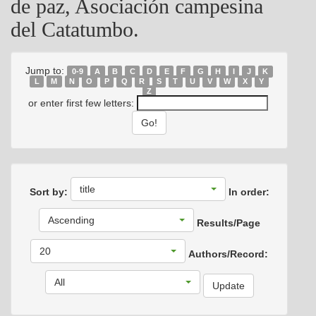
de paz, Asociación campesina
del Catatumbo.
Jump to:
0-9
A
B
C
D
E
F
G
H
I
J
K
L
M
N
O
P
Q
R
S
T
U
V
W
X
Y
Z
or enter first few letters:
title
Sort by:
In order:
Ascending
Results/Page
20
Authors/Record:
All