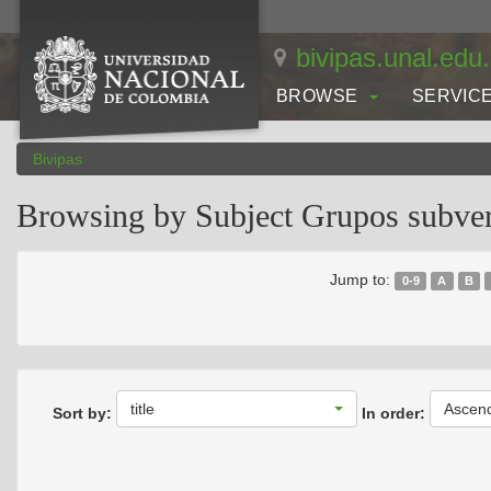
Skip
navigation
bivipas.unal.edu
BROWSE
SERVIC
Bivipas
Browsing by Subject Grupos subve
Jump to:
0-9
A
B
title
Ascen
Sort by:
In order: