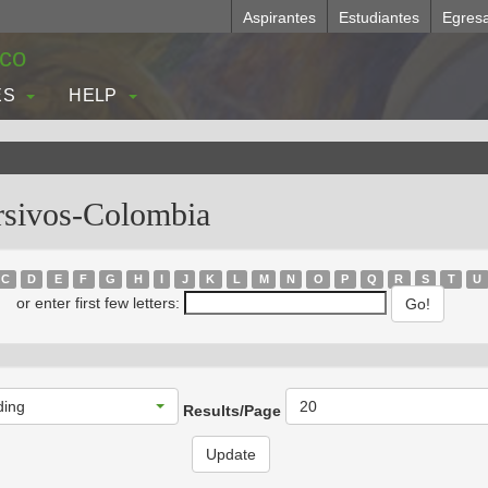
Aspirantes
Estudiantes
Egres
.co
ES
HELP
rsivos-Colombia
C
D
E
F
G
H
I
J
K
L
M
N
O
P
Q
R
S
T
U
or enter first few letters:
ding
20
Results/Page