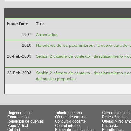
Issue Date
Title
1997
Arrancados
2010
Herederos de los paramilitares : la nueva cara de l
28-Feb-2003
Sesión 2 cátedra de contexto : desplazamiento y co
28-Feb-2003
Sesión 2 cátedra de contexto : desplazamiento y co
del público preguntas
Régimen Legal
Talento humano
Correo institucio
Contratación
Ofertas de empleo
Redes Sociales
Rendición de cuentas
Concurso docente
Quejas y reclam
Pago Virtual
Control interno
Encuesta
Calidad
Buzón de notificaciones
Estadísticas