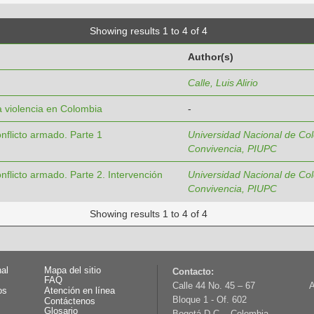
Showing results 1 to 4 of 4
Author(s)
Calle, Luis Alirio
a violencia en Colombia
-
nflicto armado. Parte 1
Universidad Nacional de Colo
Convivencia, PIUPC
nflicto armado. Parte 2. Intervención
Universidad Nacional de Colo
Convivencia, PIUPC
Showing results 1 to 4 of 4
nal
Mapa del sitio
Contacto:
FAQ
Calle 44 No. 45 – 67
A
os
Atención en línea
Bloque 1 - Of. 602
Contáctenos
Glosario