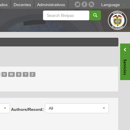
ados
Docentes
Administrativos
Language
V
W
X
Y
Z
All
Authors/Record: