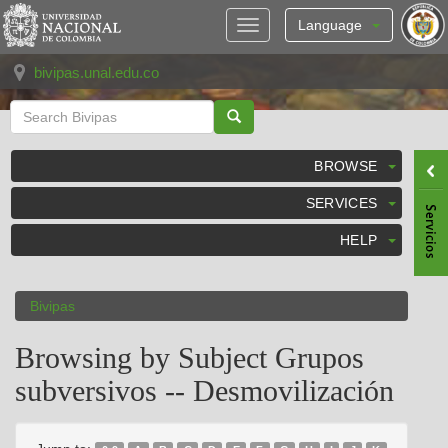
Skip
navigation
Language
bivipas.unal.edu.co
BROWSE
SERVICES
HELP
Bivipas
Browsing by Subject Grupos
subversivos -- Desmovilización