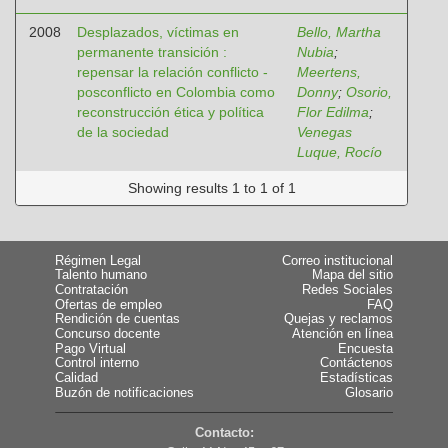
2008
Desplazados, víctimas en
Bello, Martha
permanente transición :
Nubia
;
repensar la relación conflicto -
Meertens,
posconflicto en Colombia como
Donny
;
Osorio,
reconstrucción ética y política
Flor Edilma
;
de la sociedad
Venegas
Luque, Rocío
Showing results 1 to 1 of 1
Régimen Legal
Correo institucional
Talento humano
Mapa del sitio
Contratación
Redes Sociales
Ofertas de empleo
FAQ
Rendición de cuentas
Quejas y reclamos
Concurso docente
Atención en línea
Pago Virtual
Encuesta
Control interno
Contáctenos
Calidad
Estadísticas
Buzón de notificaciones
Glosario
Contacto: