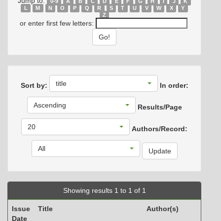
Jump to:
0-9
A
B
C
D
E
F
G
H
I
J
K
L
M
N
O
P
Q
R
S
T
U
V
W
X
Y
Z
or enter first few letters:
title
Sort by:
In order:
Ascending
Results/Page
20
Authors/Record:
All
Showing results 1 to 1 of 1
Issue
Title
Author(s)
Date