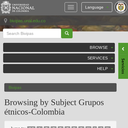
Skip
navigation
Language
bivipas.unal.edu.co
BROWSE
SERVICES
HELP
Bivipas
Browsing by Subject Grupos
étnicos-Colombia