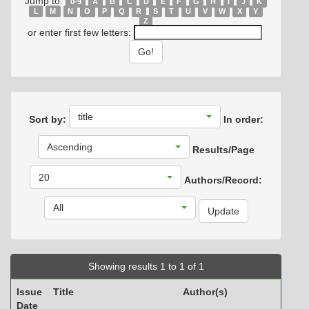
Jump to:
0-9
A
B
C
D
E
F
G
H
I
J
K
L
M
N
O
P
Q
R
S
T
U
V
W
X
Y
Z
or enter first few letters:
title
Sort by:
In order:
Ascending
Results/Page
20
Authors/Record:
All
Showing results 1 to 1 of 1
Issue
Title
Author(s)
Date