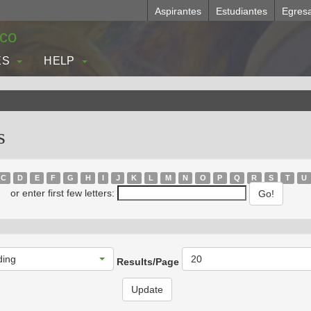
Aspirantes
Estudiantes
Egres
.co
ES
HELP
s
C
D
E
F
G
H
I
J
K
L
M
N
O
P
Q
R
S
T
U
or enter first few letters:
ding
20
Results/Page