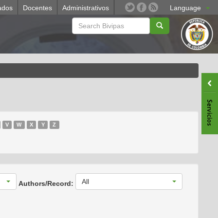
ados
Docentes
Administrativos
Language
V
W
X
Y
Z
All
Authors/Record: