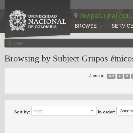
Skip
navigation
bivipas.unal.edu
BROWSE
SERVIC
Bivipas
Browsing by Subject Grupos étnico
Jump to:
0-9
A
B
title
Ascen
Sort by:
In order: