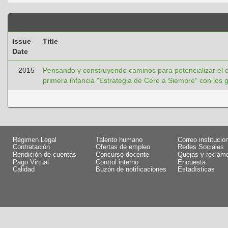
Issue
Title
Date
2015
Pensando y construyendo caminos para potencializar el des
primera infancia "Estrategia de Cero a Siempre" con los g
Régimen Legal
Talento humano
Correo institucio
Contratación
Ofertas de empleo
Redes Sociales
Rendición de cuentas
Concurso docente
Quejas y reclam
Pago Virtual
Control interno
Encuesta
Calidad
Buzón de notificaciones
Estadísticas