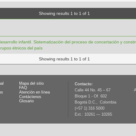
Showing results 1 to 1 of 1
arrollo infantil. Sistematización del proceso de concertación y constru
rupos étnicos del país
Showing results 1 to 1 of 1
nal
Mapa del sitio
Contacto:
FAQ
Calle 44 No. 45 – 67
A
os
Atención en línea
Bloque 1 - Of. 602
Contáctenos
Glosario
Bogotá D.C., Colombia
(+57 1) 316 5000
Ext.: 10261 — 10265