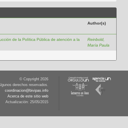
Author(s)
cción de la Política Pública de atención a la
Reinbold,
María Paula
© Copyright
2026
lgunos derechos reservados.
coordinacion@bivipas.info
Acerca de este sitio web
Actualización: 25/05/2015