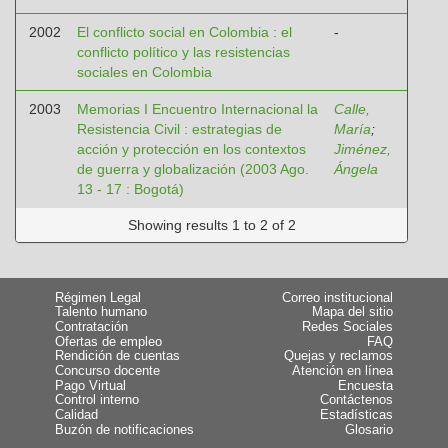
2002
El conflicto social en Colombia : el
-
conflicto político y las resistencias
sociales en Colombia
2003
Memorias I Encuentro Internacional la
Calle,
Resistencia Civil : estrategias de
María
;
acción y protección en los contextos
Jiménez,
de guerra y globalización (2003 Ago.
Ángela
13 - 17 : Bogotá)
Showing results 1 to 2 of 2
Régimen Legal
Correo institucional
Talento humano
Mapa del sitio
Contratación
Redes Sociales
Ofertas de empleo
FAQ
Rendición de cuentas
Quejas y reclamos
Concurso docente
Atención en línea
Pago Virtual
Encuesta
Control interno
Contáctenos
Calidad
Estadísticas
Buzón de notificaciones
Glosario