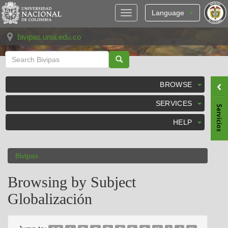
Skip
navigation
Language
bivipas.unal.edu.co
BROWSE
SERVICES
HELP
Bivipas
Browsing by Subject
Globalización