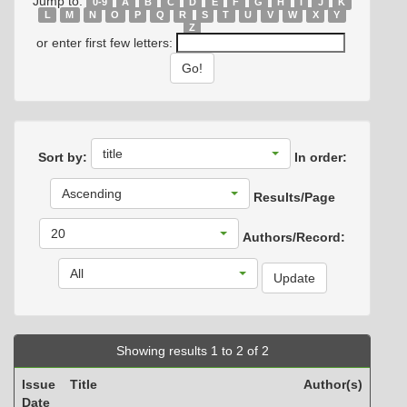
Jump to:
0-9
A
B
C
D
E
F
G
H
I
J
K
L
M
N
O
P
Q
R
S
T
U
V
W
X
Y
Z
or enter first few letters:
title
Sort by:
In order:
Ascending
Results/Page
20
Authors/Record:
All
Showing results 1 to 2 of 2
Issue
Title
Author(s)
Date