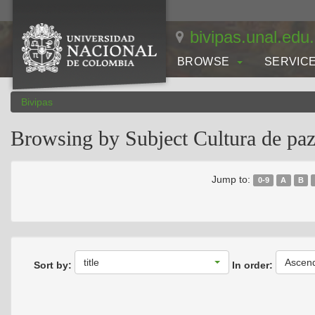
Skip
navigation
bivipas.unal.edu
BROWSE
SERVIC
Bivipas
Browsing by Subject Cultura de pa
Jump to:
0-9
A
B
title
Ascen
Sort by:
In order: