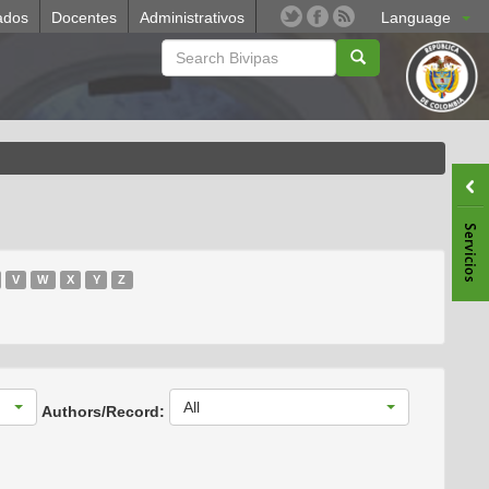
ados
Docentes
Administrativos
Language
V
W
X
Y
Z
All
Authors/Record: