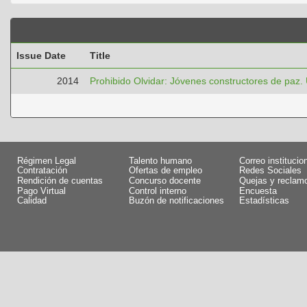
Issue Date
Title
2014
Prohibido Olvidar: Jóvenes constructores de paz
Régimen Legal
Talento humano
Correo institucio
Contratación
Ofertas de empleo
Redes Sociales
Rendición de cuentas
Concurso docente
Quejas y reclam
Pago Virtual
Control interno
Encuesta
Calidad
Buzón de notificaciones
Estadísticas