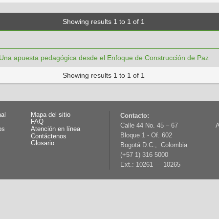
Showing results 1 to 1 of 1
. Una apuesta pedagógica desde el Enfoque de Construcción de Paz
Showing results 1 to 1 of 1
nal
Mapa del sitio
Contacto:
FAQ
Calle 44 No. 45 – 67
A
os
Atención en línea
Bloque 1 - Of. 602
Contáctenos
Glosario
Bogotá D.C., Colombia
(+57 1) 316 5000
Ext.: 10261 — 10265