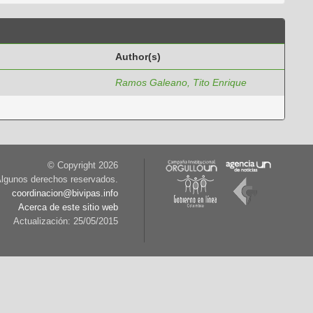
Author(s)
Ramos Galeano, Tito Enrique
© Copyright
2026
lgunos derechos reservados.
coordinacion@bivipas.info
Acerca de este sitio web
Actualización: 25/05/2015