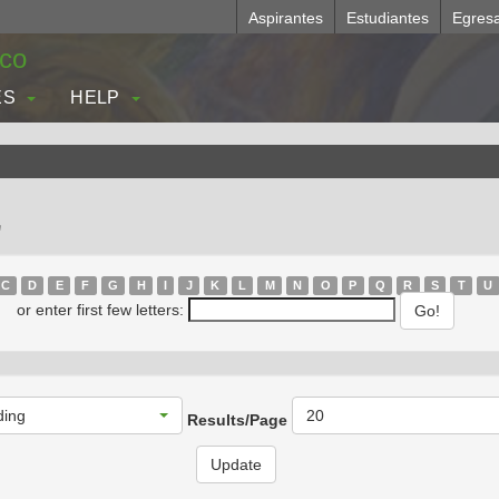
Aspirantes
Estudiantes
Egres
.co
ES
HELP
z
C
D
E
F
G
H
I
J
K
L
M
N
O
P
Q
R
S
T
U
or enter first few letters:
ding
20
Results/Page