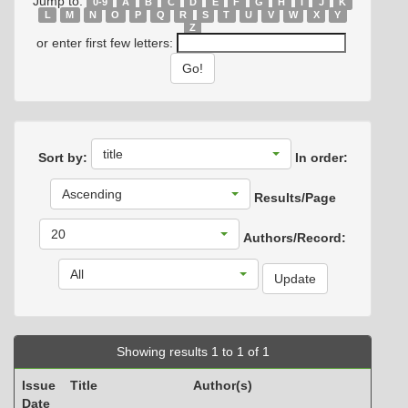
Jump to:
0-9
A
B
C
D
E
F
G
H
I
J
K
L
M
N
O
P
Q
R
S
T
U
V
W
X
Y
Z
or enter first few letters:
title
Sort by:
In order:
Ascending
Results/Page
20
Authors/Record:
All
Showing results 1 to 1 of 1
Issue
Title
Author(s)
Date