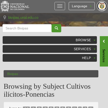
Skip
navigation
Language
bivipas.unal.edu.co
BROWSE
SERVICES
HELP
Bivipas
Browsing by Subject Cultivos
ilícitos-Ponencias