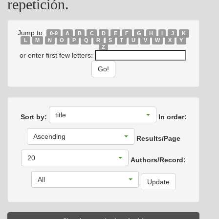
repetición.
Jump to:
0-9
A
B
C
D
E
F
G
H
I
J
K
L
M
N
O
P
Q
R
S
T
U
V
W
X
Y
Z
or enter first few letters:
title
Sort by:
In order:
Ascending
Results/Page
20
Authors/Record:
All