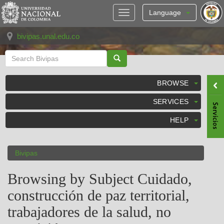
Skip
navigation
Language
bivipas.unal.edu.co
BROWSE
SERVICES
HELP
Bivipas
Browsing by Subject Cuidado,
construcción de paz territorial,
trabajadores de la salud, no