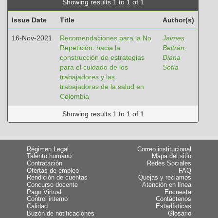
Showing results 1 to 1 of 1
Issue Date
Title
Author(s)
16-Nov-2021
Recomendaciones para la No
Jaimes
Repetición: hacia la
Beltrán,
construcción de estrategias
Diana
para el cuidado de los
Sofía
trabajadores y las
trabajadoras de la salud en
Colombia
Showing results 1 to 1 of 1
Régimen Legal
Correo institucional
Talento humano
Mapa del sitio
Contratación
Redes Sociales
Ofertas de empleo
FAQ
Rendición de cuentas
Quejas y reclamos
Concurso docente
Atención en línea
Pago Virtual
Encuesta
Control interno
Contáctenos
Calidad
Estadísticas
Buzón de notificaciones
Glosario